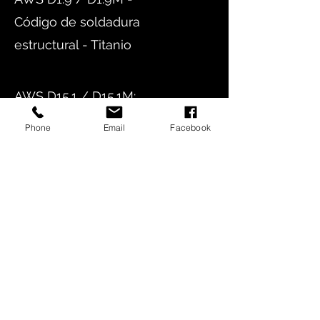
Código de soldadura
estructural - Titanio
AWS D15.1 / D15.1M:
especificación de
Phone
Email
Facebook
soldadura de
ferrocarril para
automóviles y
locomotoras
AWS D17.1 / D17.1M:
especificación para
soldadura por fusión